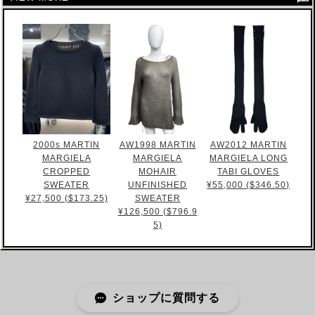
2000s MARTIN
AW1998 MARTIN
AW2012 MARTIN
MARGIELA
MARGIELA
MARGIELA LONG
CROPPED
MOHAIR
TABI GLOVES
SWEATER
UNFINISHED
¥55,000 ($346.50)
¥27,500 ($173.25)
SWEATER
¥126,500 ($796.9
5)
ショップに質問する