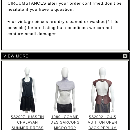
CIRCUMSTANCES after your order confirmed.don’t be
hesitate if you have a question.
•our vintage pieces are dry cleaned or washed(*if its
possible) before listing.but sometimes we can not
capture small damages.
VIEW MORE
SS2007 HUSSEIN
1980s COMME
SS2002 LOUIS
CHALAYAN
DES GARCONS
VUITTON OPEN
SUNMER DRESS
MICRO TOP
BACK PEPLUM