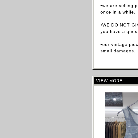
•we are selling 
CELINE
once in a while.
CHLOE
CHALAYAN
•WE DO NOT GIV
you have a quest
CHARLES JEFFREY LOVERBOY
CHANEL
•our vintage pie
CHRISTIAN DIOR
small damages.
CHRISTOPHE LEMAIRE
CHRISTOPHER RAEBURN
CLAIRE BARROW
VIEW MORE
CLAUDE MONTANA
COLLINA STRADA
COMME DES GARCONS
COURREGES
COSTUME NATIONAL
CP COMAPANY
CRAIG GREEN