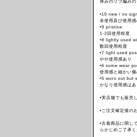
厚みのリブ編みのコ
ARNAR MAR JONSSON
•10 new / no sig
AS FOUR
未使用及び使用感
BALENCIAGA(NG)
•9 pristine
BALENCIAGA(DEMNA)
1-2回使用程度
•8 lightly used 
BARRAGAN
数回使用程度
BEAUGAN
•7 light used po
BERNHARD WILLHELM
やや使用感あり
•6 some wear pos
BILL BLASS
使用感と細かい傷
BLESS
•5 worn out but s
BOTTEGA VENETA
かなり使用感はあ
BRUNO PIETERS
•実店舗でも販売
BURBERRY
CALVIN KLEIN
•ご注文確定後の
CALUGI E GIANNELLI
•古着商品に関し
CAMILLA DAMKJAER
らかじめご了承く
CASTELBAJAC