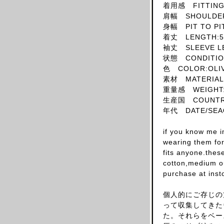
着用感 FITTING:
SKIRT
肩幅 SHOULDER
HAT
身幅 PIT TO PI
着丈 LENGTH:5
ACCESSORY
袖丈 SLEEVE L
SHOES
状態 CONDITIO
OBJECT
色 COLOR:OLI
素材 MATERIAL
BOOKS
重量感 WEIGHT:
OTHER DESIGNERS
生産国 COUNTRY
AF VANDEVORST
年代 DATE/SEA
ALAIA PARIS
if you know me i
ALAIN MIKLI
wearing them for 
ALEXANDER MCQUEEN
fits anyone.thes
cotton,medium ou
ALEX MULLINS
purchase at inst
AND RE WALKER
ANDREW MACKENZIE
個人的にご存じの
って収集してきた
ANN DEMEULEMEESTER
た。それらをベー
ANS DOTSLOEVNER