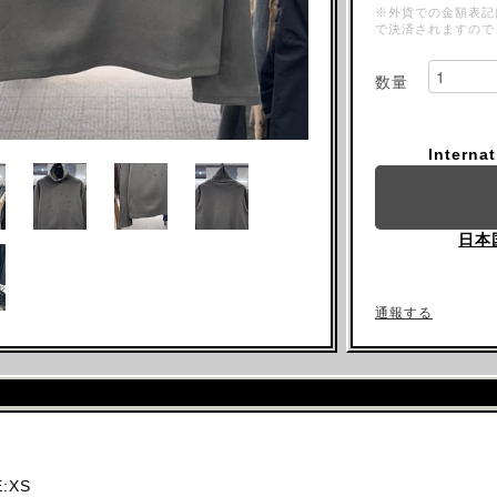
※外貨での金額表記
で決済されますので
数量
Interna
日本
通報する
:XS