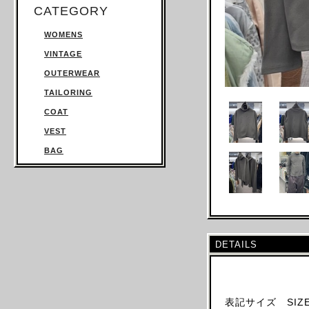
CATEGORY
WOMENS
VINTAGE
OUTERWEAR
TAILORING
COAT
VEST
BAG
TROUSERS
SWEATSHIRT
KNITWEAR
TOPS
DETAILS
T SHIRT
SHIRT
JUMPSUIT
表記サイズ SIZE
DRESS