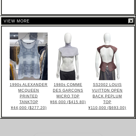
VIEW MORE
1990s ALEXANDER
1980s COMME
SS2002 LOUIS
MCQUEEN
DES GARCONS
VUITTON OPEN
PRINTED
MICRO TOP
BACK PEPLUM
TANKTOP
¥66,000 ($415.80)
TOP
¥44,000 ($277.20)
¥110,000 ($693.00)