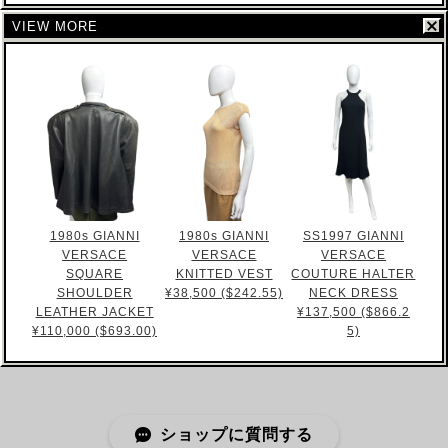
VIEW MORE
1980s GIANNI
1980s GIANNI
SS1997 GIANNI
VERSACE
VERSACE
VERSACE
SQUARE
KNITTED VEST
COUTURE HALTER
SHOULDER
¥38,500 ($242.55)
NECK DRESS
LEATHER JACKET
¥137,500 ($866.2
¥110,000 ($693.00)
5)
ショップに質問する