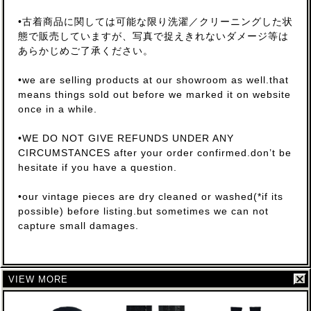
•古着商品に関しては可能な限り洗濯／クリーニングした状
態で販売していますが、写真で捉えきれないダメージ等は
あらかじめご了承ください。
•we are selling products at our showroom as well.that
means things sold out before we marked it on website
once in a while.
•WE DO NOT GIVE REFUNDS UNDER ANY
CIRCUMSTANCES after your order confirmed.don’t be
hesitate if you have a question.
•our vintage pieces are dry cleaned or washed(*if its
possible) before listing.but sometimes we can not
capture small damages.
VIEW MORE