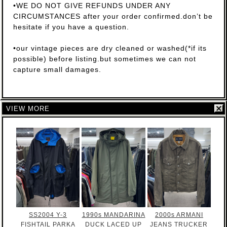
•WE DO NOT GIVE REFUNDS UNDER ANY
CIRCUMSTANCES after your order confirmed.don’t be
hesitate if you have a question.
•our vintage pieces are dry cleaned or washed(*if its
possible) before listing.but sometimes we can not
capture small damages.
VIEW MORE
SS2004 Y-3
1990s MANDARINA
2000s ARMANI
FISHTAIL PARKA
DUCK LACED UP
JEANS TRUCKER