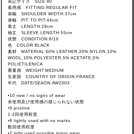
表記サイズ SIZE:40
着用感 FITTING:REGULAR FIT
肩幅 SHOULDER WIDTH:37cm
身幅 PIT TO PIT:44cm
着丈 LENGTH:29cm
袖丈 SLEEVE LENGTH:55cm
状態 CONDITION:8/10
色 COLOR:BLACK
素材 MATERIAL:50% LEATHER,20% NYLON,10%
WOOL,10% POLYESTER,5% ACETATE,5%
POLIETILENICA
重量感 WEIGHT:MEDIUM
生産国 COUNTRY OF ORIGIN:FRANCE
年代 DATE/SEAON:AW2003
•10 new / no signs of wear
未使用及び使用感の感じられない状態
•9 pristine
1-2回使用程度
•8 lightly used with no marks
数回使用程度
•7 light used possible minor wear