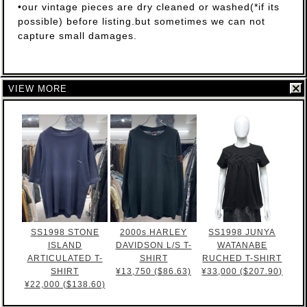
•our vintage pieces are dry cleaned or washed(*if its
possible) before listing.but sometimes we can not
capture small damages.
VIEW MORE
SS1998 STONE
2000s HARLEY
SS1998 JUNYA
ISLAND
DAVIDSON L/S T-
WATANABE
ARTICULATED T-
SHIRT
RUCHED T-SHIRT
SHIRT
¥13,750 ($86.63)
¥33,000 ($207.90)
¥22,000 ($138.60)