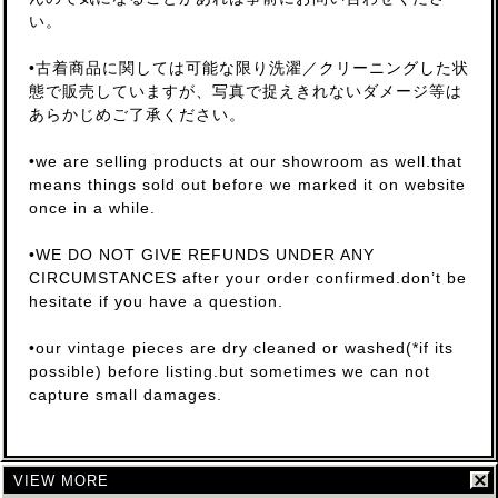
い。
•古着商品に関しては可能な限り洗濯／クリーニングした状
態で販売していますが、写真で捉えきれないダメージ等は
あらかじめご了承ください。
•we are selling products at our showroom as well.that
means things sold out before we marked it on website
once in a while.
•WE DO NOT GIVE REFUNDS UNDER ANY
CIRCUMSTANCES after your order confirmed.don’t be
hesitate if you have a question.
•our vintage pieces are dry cleaned or washed(*if its
possible) before listing.but sometimes we can not
capture small damages.
VIEW MORE