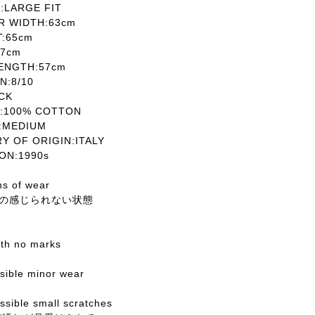
LARGE FIT
 WIDTH:63cm
T:65cm
7cm
ENGTH:57cm
:8/10
CK
:100% COTTON
MEDIUM
OF ORIGIN:ITALY
N:1990s
ns of wear
の感じられない状態
with no marks
ssible minor wear
sible small scratches