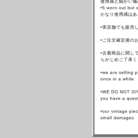
使用感と細かい傷
ARNAR MAR JONSSON
•5 worn out but s
かなり使用感はあ
AS FOUR
BALENCIAGA(NG)
•実店舗でも販売
BALENCIAGA(DEMNA)
•ご注文確定後の
BARRAGAN
BEAUGAN
•古着商品に関し
BERNHARD WILLHELM
らかじめご了承く
BILL BLASS
•we are selling 
BLESS
once in a while.
BOTTEGA VENETA
•WE DO NOT GIV
BRUNO PIETERS
you have a quest
BURBERRY
CALVIN KLEIN
•our vintage pie
small damages.
CALUGI E GIANNELLI
CAMILLA DAMKJAER
CASTELBAJAC