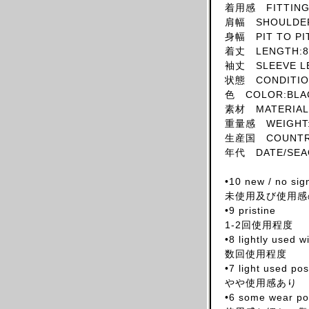
着用感 FITTING:
SKIRT
肩幅 SHOULDER
HAT
身幅 PIT TO PI
着丈 LENGTH:8
ACCESSORY
袖丈 SLEEVE L
SHOES
状態 CONDITION
OBJECT
色 COLOR:BLA
素材 MATERIAL
BOOKS
重量感 WEIGHT:
OTHER DESIGNERS
生産国 COUNTRY 
AF VANDEVORST
年代 DATE/SEAO
ALAIA PARIS
•10 new / no sig
ALAIN MIKLI
未使用及び使用感
ALEXANDER MCQUEEN
•9 pristine
1-2回使用程度
ALEX MULLINS
•8 lightly used 
AND RE WALKER
数回使用程度
ANDREW MACKENZIE
•7 light used po
やや使用感あり
ANN DEMEULEMEESTER
•6 some wear pos
ANS DOTSLOEVNER