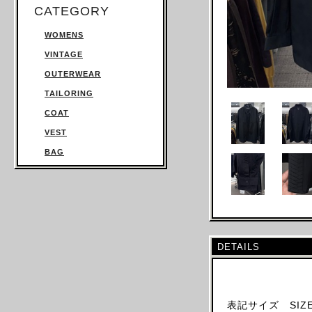
CATEGORY
WOMENS
VINTAGE
OUTERWEAR
TAILORING
COAT
VEST
BAG
TROUSERS
SWEATSHIRT
KNITWEAR
TOPS
DETAILS
T SHIRT
SHIRT
JUMPSUIT
表記サイズ SIZE:
DRESS