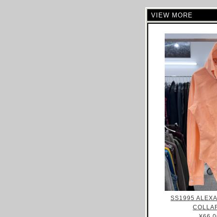
CELINE
VIEW MORE
CHLOE
CHALAYAN
CHARLES JEFFREY LOVERBOY
CHANEL
CHRISTIAN DIOR
CHRISTOPHE LEMAIRE
CHRISTOPHER RAEBURN
CLAIRE BARROW
CLAUDE MONTANA
COLLINA STRADA
COMME DES GARCONS
COURREGES
COSTUME NATIONAL
SS1995 ALEX
CP COMAPANY
COLLAR
CRAIG GREEN
¥66,0