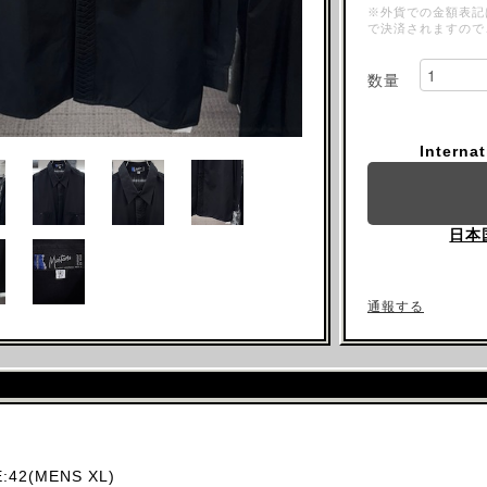
※外貨での金額表記
で決済されますので
数量
Interna
日本
通報する
42(MENS XL)