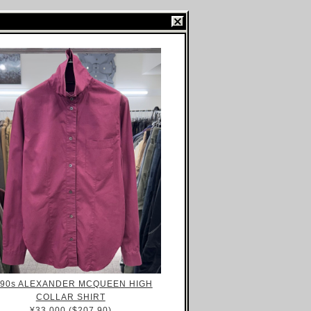
990s ALEXANDER MCQUEEN HIGH
COLLAR SHIRT
¥33,000 ($207.90)