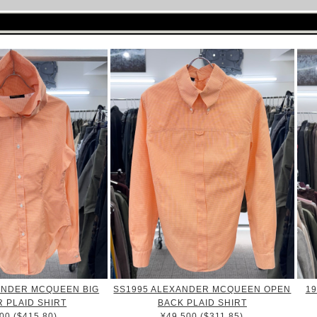
ANDER MCQUEEN BIG
SS1995 ALEXANDER MCQUEEN OPEN
1
 PLAID SHIRT
BACK PLAID SHIRT
00 ($415.80)
¥49,500 ($311.85)