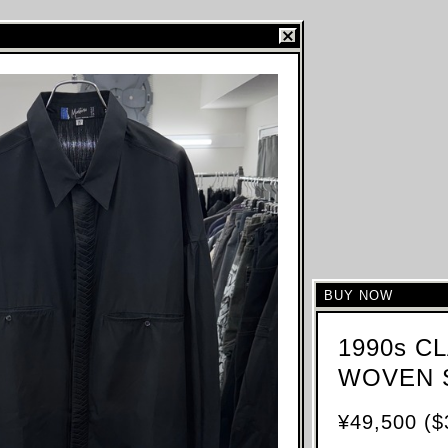
BUY NOW
1990s C
WOVEN 
¥49,500 ($