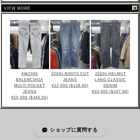
VIEW MORE
AW2000
2000s BOOTS CUT
2000s HELMUT
BALENCIAGA
JEANS
LANG CLASSIC
MULTI POCKET
¥22,000 ($138.60)
DENIM
JEANS
¥33,000 ($207.90)
¥55,000 ($346.50)
ショップに質問する