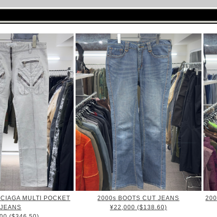
CIAGA MULTI POCKET
2000s BOOTS CUT JEANS
20
JEANS
¥22,000 ($138.60)
00 ($346.50)