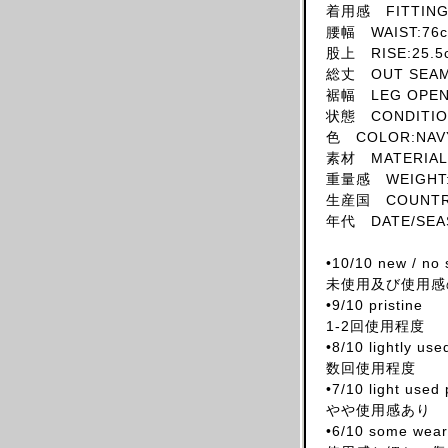
着用感 FITTING:
SKIRT
腰幅 WAIST:76
HAT
股上 RISE:25.5
総丈 OUT SEAM
ACCESSORY
裾幅 LEG OPENI
SHOES
状態 CONDITION
OBJECT
色 COLOR:NAV
素材 MATERIAL:
BOOKS
重量感 WEIGHT:
OTHER DESIGNERS
生産国 COUNTRY 
AF VANDEVORST
年代 DATE/SEA
ALAIA PARIS
•10/10 new / no 
ALAIN MIKLI
未使用及び使用感
ALEXANDER MCQUEEN
•9/10 pristine
1-2回使用程度
ALEX MULLINS
•8/10 lightly us
AND RE WALKER
数回使用程度
ANDREW MACKENZIE
•7/10 light used
やや使用感あり
ANN DEMEULEMEESTER
•6/10 some wear 
ANS DOTSLOEVNER