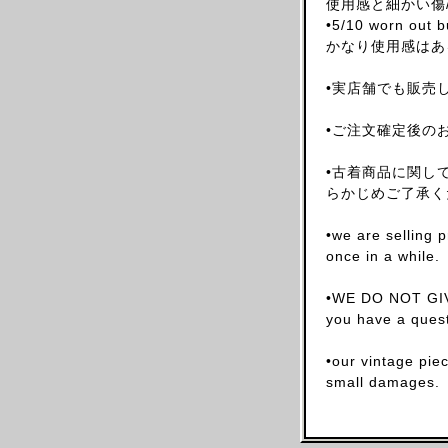
使用感と細かい傷
ARNAR MAR JONSSON
•5/10 worn out bu
かなり使用感はあ
AS FOUR
BALENCIAGA(NG)
•実店舗でも販売
BALENCIAGA(DEMNA)
•ご注文確定後の
BARRAGAN
BEAUGAN
•古着商品に関し
BERNHARD WILLHELM
らかじめご了承く
BILL BLASS
•we are selling 
BLESS
once in a while.
BOTTEGA VENETA
•WE DO NOT GIV
BRUNO PIETERS
you have a quest
BURBERRY
CALVIN KLEIN
•our vintage pie
small damages.
CALUGI E GIANNELLI
CAMILLA DAMKJAER
CASTELBAJAC