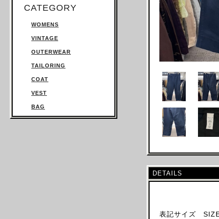
CATEGORY
WOMENS
VINTAGE
OUTERWEAR
TAILORING
COAT
VEST
BAG
TROUSERS
SWEATSHIRT
KNITWEAR
TOPS
DETAILS
T SHIRT
SHIRT
JUMPSUIT
表記サイズ SIZE
DRESS