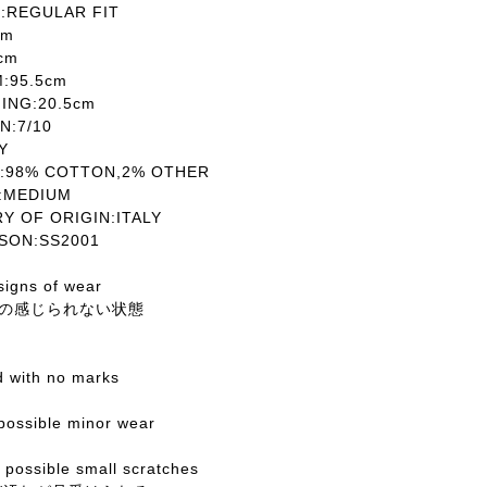
REGULAR FIT
cm
cm
:95.5cm
NG:20.5cm
:7/10
Y
98% COTTON,2% OTHER
MEDIUM
OF ORIGIN:ITALY
SON:SS2001
signs of wear
の感じられない状態
ed with no marks
 possible minor wear
possible small scratches