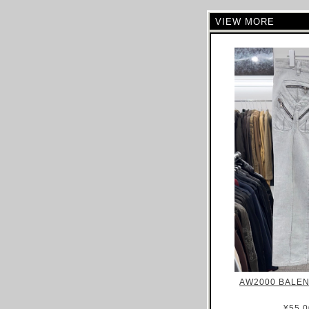
CELINE
VIEW MORE
CHLOE
CHALAYAN
CHARLES JEFFREY LOVERBOY
CHANEL
CHRISTIAN DIOR
CHRISTOPHE LEMAIRE
CHRISTOPHER RAEBURN
CLAIRE BARROW
CLAUDE MONTANA
COLLINA STRADA
COMME DES GARCONS
COURREGES
COSTUME NATIONAL
AW2000 BALEN
CP COMAPANY
CRAIG GREEN
¥55,0