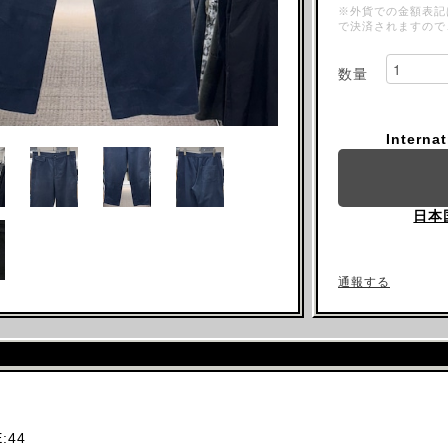
※外貨での金額表記
で決済されますので
数量
Interna
日本
通報する
:44