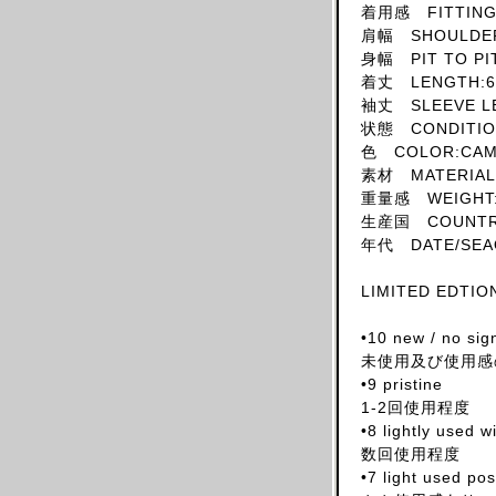
着用感 FITTING:
SKIRT
肩幅 SHOULDER
HAT
身幅 PIT TO PI
着丈 LENGTH:6
ACCESSORY
袖丈 SLEEVE L
SHOES
状態 CONDITIO
OBJECT
色 COLOR:CA
素材 MATERIAL
BOOKS
重量感 WEIGHT:
OTHER DESIGNERS
生産国 COUNTRY
AF VANDEVORST
年代 DATE/SEA
ALAIA PARIS
LIMITED EDTION 
ALAIN MIKLI
ALEXANDER MCQUEEN
•10 new / no sig
未使用及び使用感
ALEX MULLINS
•9 pristine
AND RE WALKER
1-2回使用程度
ANDREW MACKENZIE
•8 lightly used 
数回使用程度
ANN DEMEULEMEESTER
•7 light used po
ANS DOTSLOEVNER