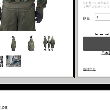
※外貨での金額表記
で決済されますので
数量
Interna
日本
通報する
:OS