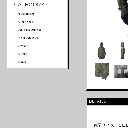
CATEGORY
WOMENS
VINTAGE
OUTERWEAR
TAILORING
COAT
VEST
BAG
TROUSERS
SWEATSHIRT
KNITWEAR
TOPS
DETAILS
T SHIRT
SHIRT
JUMPSUIT
表記サイズ SIZE
DRESS