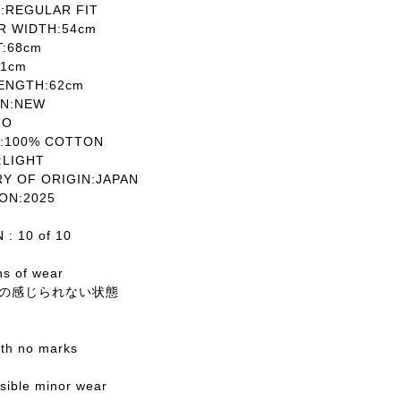
REGULAR FIT
 WIDTH:54cm
T:68cm
1cm
ENGTH:62cm
N:NEW
MO
:100% COTTON
LIGHT
 OF ORIGIN:JAPAN
ON:2025
: 10 of 10
ns of wear
の感じられない状態
with no marks
ssible minor wear