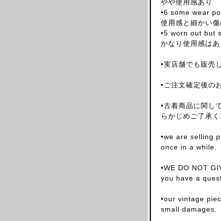
やや使用感あり
ARNAR MAR JONSSON
•6 some wear pos
使用感と細かい傷
AS FOUR
•5 worn out but s
BALENCIAGA(NG)
かなり使用感はあ
BALENCIAGA(DEMNA)
•実店舗でも販売
BARRAGAN
BEAUGAN
•ご注文確定後の
BERNHARD WILLHELM
•古着商品に関し
BILL BLASS
らかじめご了承く
BLESS
BOTTEGA VENETA
•we are selling 
once in a while.
BRUNO PIETERS
BURBERRY
•WE DO NOT GIV
CALVIN KLEIN
you have a quest
CALUGI E GIANNELLI
•our vintage pie
CAMILLA DAMKJAER
small damages.
CASTELBAJAC