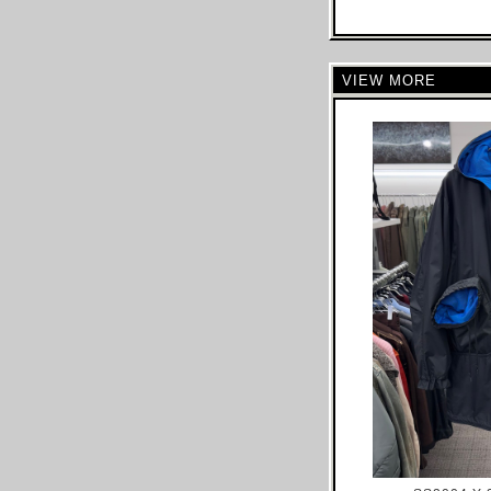
CELINE
CHLOE
VIEW MORE
CHALAYAN
CHARLES JEFFREY LOVERBOY
CHANEL
CHRISTIAN DIOR
CHRISTOPHE LEMAIRE
CHRISTOPHER RAEBURN
CLAIRE BARROW
CLAUDE MONTANA
COLLINA STRADA
COMME DES GARCONS
COURREGES
COSTUME NATIONAL
CP COMAPANY
CRAIG GREEN