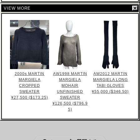
VIEW MORE
2000s MARTIN
AW1998 MARTIN
AW2012 MARTIN
MARGIELA
MARGIELA
MARGIELA LONG
CROPPED
MOHAIR
TABI GLOVES
SWEATER
UNFINISHED
¥55,000 ($346.50)
¥27,500 ($173.25)
SWEATER
¥126,500 ($796.9
5)