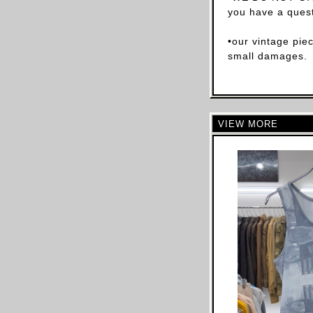
you have a quest
CELINE
CHLOE
•our vintage pie
CHALAYAN
small damages.
CHARLES JEFFREY LOVERBOY
CHANEL
CHRISTIAN DIOR
VIEW MORE
CHRISTOPHE LEMAIRE
CHRISTOPHER RAEBURN
CLAIRE BARROW
CLAUDE MONTANA
COLLINA STRADA
COMME DES GARCONS
COURREGES
COSTUME NATIONAL
CP COMAPANY
CRAIG GREEN