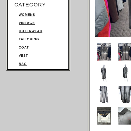
CATEGORY
WOMENS
VINTAGE
OUTERWEAR
TAILORING
COAT
VEST
BAG
TROUSERS
SWEATSHIRT
KNITWEAR
TOPS
T SHIRT
SHIRT
JUMPSUIT
DRESS