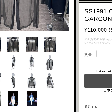
SS1991
GARCON
¥110,000 (
※外貨での金額表記
で決済されますので
数量
Interna
日本
通報する