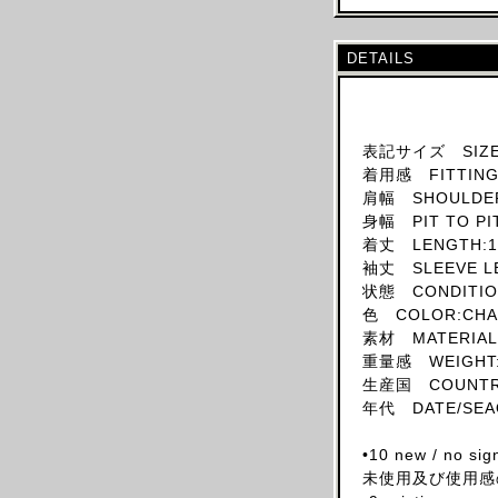
SKIRT
HAT
DETAILS
ACCESSORY
SHOES
OBJECT
表記サイズ SIZE
着用感 FITTING:
BOOKS
肩幅 SHOULDER
OTHER DESIGNERS
身幅 PIT TO PI
AF VANDEVORST
着丈 LENGTH:1
袖丈 SLEEVE L
ALAIA PARIS
状態 CONDITION
ALAIN MIKLI
色 COLOR:CHA
ALEXANDER MCQUEEN
素材 MATERIAL:
重量感 WEIGHT:
ALEX MULLINS
生産国 COUNTRY
AND RE WALKER
年代 DATE/SEA
ANDREW MACKENZIE
•10 new / no sig
ANN DEMEULEMEESTER
未使用及び使用感
ANS DOTSLOEVNER