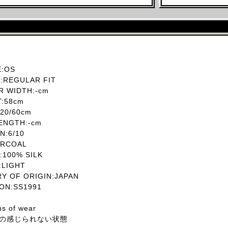
:OS
REGULAR FIT
 WIDTH:-cm
T:58cm
20/60cm
ENGTH:-cm
:6/10
RCOAL
100% SILK
LIGHT
 OF ORIGIN:JAPAN
ON:SS1991
ns of wear
の感じられない状態