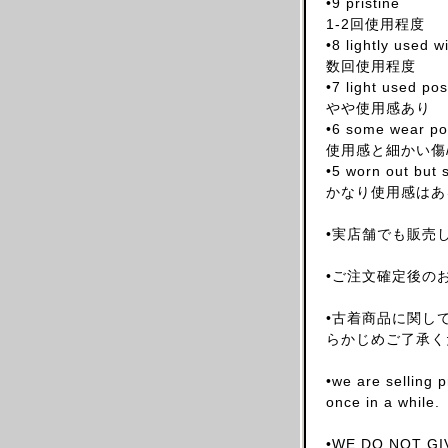
•9 pristine
ARNAR MAR JONSSON
1-2回使用程度
•8 lightly used 
AS FOUR
数回使用程度
BALENCIAGA(NG)
•7 light used po
BALENCIAGA(DEMNA)
やや使用感あり
•6 some wear pos
BARRAGAN
使用感と細かい傷
BEAUGAN
•5 worn out but s
BERNHARD WILLHELM
かなり使用感はあ
BILL BLASS
•実店舗でも販売
BLESS
BOTTEGA VENETA
•ご注文確定後の
BRUNO PIETERS
•古着商品に関し
BURBERRY
らかじめご了承く
CALVIN KLEIN
•we are selling 
CALUGI E GIANNELLI
once in a while.
CAMILLA DAMKJAER
CASTELBAJAC
•WE DO NOT GIV