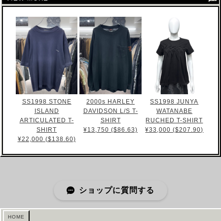
SS1998 STONE
2000s HARLEY
SS1998 JUNYA
ISLAND
DAVIDSON L/S T-
WATANABE
ARTICULATED T-
SHIRT
RUCHED T-SHIRT
SHIRT
¥13,750 ($86.63)
¥33,000 ($207.90)
¥22,000 ($138.60)
ショップに質問する
HOME