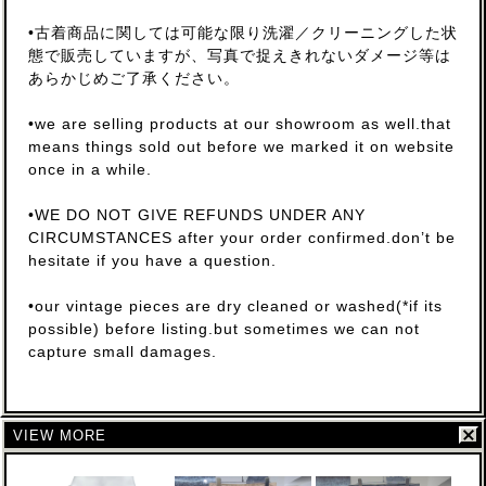
•古着商品に関しては可能な限り洗濯／クリーニングした状
態で販売していますが、写真で捉えきれないダメージ等は
あらかじめご了承ください。
•we are selling products at our showroom as well.that
means things sold out before we marked it on website
once in a while.
•WE DO NOT GIVE REFUNDS UNDER ANY
CIRCUMSTANCES after your order confirmed.don’t be
hesitate if you have a question.
•our vintage pieces are dry cleaned or washed(*if its
possible) before listing.but sometimes we can not
capture small damages.
VIEW MORE