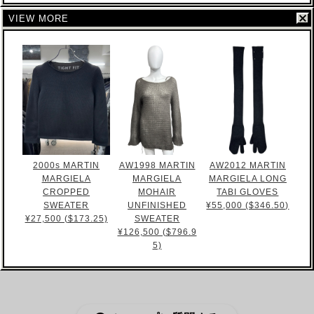
VIEW MORE
2000s MARTIN
AW1998 MARTIN
AW2012 MARTIN
MARGIELA
MARGIELA
MARGIELA LONG
CROPPED
MOHAIR
TABI GLOVES
SWEATER
UNFINISHED
¥55,000 ($346.50)
¥27,500 ($173.25)
SWEATER
¥126,500 ($796.9
5)