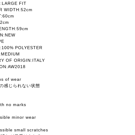
LARGE FIT
 WIDTH:52cm
T:60cm
2cm
ENGTH:59cm
N:NEW
VE
100% POLYESTER
MEDIUM
OF ORIGIN:ITALY
ON:AW2018
ns of wear
の感じられない状態
with no marks
ssible minor wear
sible small scratches