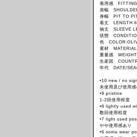
着用感 FITTING:
SKIRT
肩幅 SHOULDER
HAT
身幅 PIT TO PI
着丈 LENGTH:6
ACCESSORY
袖丈 SLEEVE L
SHOES
状態 CONDITIO
OBJECT
色 COLOR:OLI
素材 MATERIAL:
BOOKS
重量感 WEIGHT:
OTHER DESIGNERS
生産国 COUNTRY 
AF VANDEVORST
年代 DATE/SEA
ALAIA PARIS
•10 new / no sig
ALAIN MIKLI
未使用及び使用感
ALEXANDER MCQUEEN
•9 pristine
1-2回使用程度
ALEX MULLINS
•8 lightly used 
AND RE WALKER
数回使用程度
ANDREW MACKENZIE
•7 light used po
やや使用感あり
ANN DEMEULEMEESTER
•6 some wear pos
ANS DOTSLOEVNER