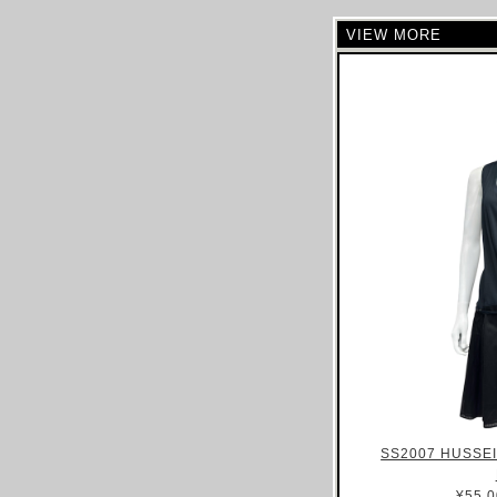
CELINE
VIEW MORE
CHLOE
CHALAYAN
CHARLES JEFFREY LOVERBOY
CHANEL
CHRISTIAN DIOR
CHRISTOPHE LEMAIRE
CHRISTOPHER RAEBURN
CLAIRE BARROW
CLAUDE MONTANA
COLLINA STRADA
COMME DES GARCONS
COURREGES
COSTUME NATIONAL
SS2007 HUSSE
CP COMAPANY
CRAIG GREEN
¥55,0