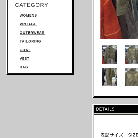
CATEGORY
WOMENS
VINTAGE
OUTERWEAR
TAILORING
COAT
VEST
BAG
TROUSERS
SWEATSHIRT
KNITWEAR
TOPS
DETAILS
T SHIRT
SHIRT
JUMPSUIT
表記サイズ SIZE:
DRESS