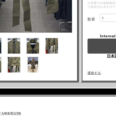
※外貨での金額表記
で決済されますので
数量
Interna
日本
通報する
UK8/EU36