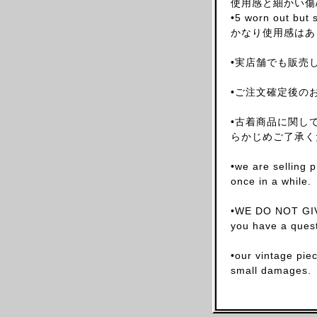
使用感と細かい傷
ARNAR MAR JONSSON
•5 worn out but s
かなり使用感はあ
AS FOUR
BALENCIAGA(NG)
•実店舗でも販売
BALENCIAGA(DEMNA)
•ご注文確定後の
BARRAGAN
BEAUGAN
•古着商品に関し
BERNHARD WILLHELM
らかじめご了承く
BILL BLASS
•we are selling 
BLESS
once in a while.
BOTTEGA VENETA
•WE DO NOT GIV
BRUNO PIETERS
you have a quest
BURBERRY
CALVIN KLEIN
•our vintage pie
small damages.
CALUGI E GIANNELLI
CAMILLA DAMKJAER
CASTELBAJAC