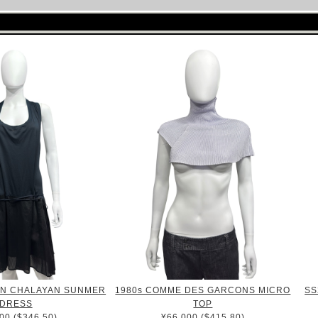
IN CHALAYAN SUNMER
1980s COMME DES GARCONS MICRO
SS
DRESS
TOP
00 ($346.50)
¥66,000 ($415.80)