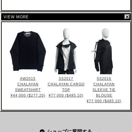
VIEW MORE
AW2015
SS2017
SS2016
CHALAYAN
CHALAYAN CARGO
CHALAYAN
SWEATSHIRT
TOP
SLEEVE TIE
¥44,000 ($277.20)
¥77,000 ($485.10)
BLOUSE
¥77,000 ($485.10)
ショップに質問する