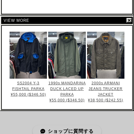
VIEW MORE
SS2004 Y-3
1990s MANDARINA
2000s ARMANI
FISHTAIL PARKA
DUCK LACED UP
JEANS TRUCKER
¥55,000 ($346.50)
PARKA
JACKET
¥55,000 ($346.50)
¥38,500 ($242.55)
ショップに質問する