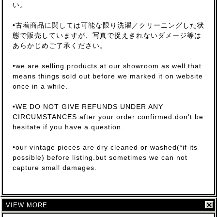
い。
•古着商品に関しては可能な限り洗濯／クリーニングした状
態で販売していますが、写真で捉えきれないダメージ等は
あらかじめご了承ください。
•we are selling products at our showroom as well.that
means things sold out before we marked it on website
once in a while.
•WE DO NOT GIVE REFUNDS UNDER ANY
CIRCUMSTANCES after your order confirmed.don’t be
hesitate if you have a question.
•our vintage pieces are dry cleaned or washed(*if its
possible) before listing.but sometimes we can not
capture small damages.
VIEW MORE