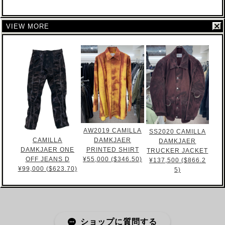
VIEW MORE
AW2019 CAMILLA
SS2020 CAMILLA
DAMKJAER
CAMILLA
DAMKJAER
PRINTED SHIRT
DAMKJAER ONE
TRUCKER JACKET
¥55,000 ($346.50)
OFF JEANS D
¥137,500 ($866.2
¥99,000 ($623.70)
5)
ショップに質問する