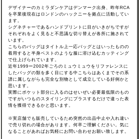
デザイナーのカミラダンケアはデンマーク出身、昨年RCA
を卒業後現在はロンドンのハックニーを拠点に活動してい
ます。
シグネチャーであるハンドプリントに目がいきがちですが
それぞれをよく見ると不思議な切り替えが各所に施されて
います。
こちらのバッグはタイトル上一応バッグとはいったものの
着用すると半身ベストのような服に溶け込むカッティング
で仕上げられています。
近年1999ー2002年ごろのミュウミュウをリファレンスに
したバッグの類を多く目にする中こちらはあくまでその系
譜に属しながらも完全な別物として成立している好例かと
思います。
実際にポケット部分に入るのはせいぜい必要最低限のもの
ですがいつものスタイリングにプラスするだけで違った表
情を獲得できるかと思います。
※実店舗でも販売しているため突然の出品中止や入れ違い
で売り切れの場合があります。何卒ご理解ください。気に
なることがあればお気軽にお問い合わせお願い致します。