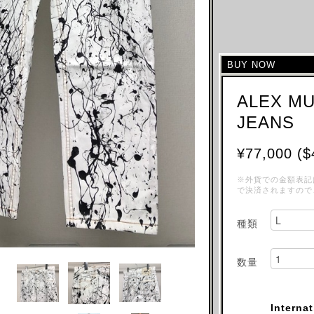
BUY NOW
ALEX MU
JEANS
¥77,000 ($
※外貨での金額表記
で決済されますので
種類
数量
Interna