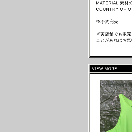
MATERIAL 素材:
ARNAR MAR JONSSON
COUNTRY OF O
AS FOUR
*S予約完売
BALENCIAGA(NG)
BALENCIAGA(DEMNA)
※実店舗でも販売
BARRAGAN
ことがあればお気
BEAUGAN
BERNHARD WILLHELM
BILL BLASS
VIEW MORE
BLESS
BOTTEGA VENETA
BRUNO PIETERS
BURBERRY
CALVIN KLEIN
CALUGI E GIANNELLI
CAMILLA DAMKJAER
CASTELBAJAC