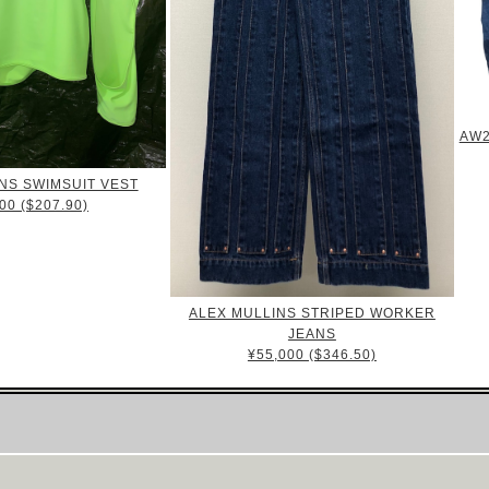
AW2
NS SWIMSUIT VEST
00 ($207.90)
ALEX MULLINS STRIPED WORKER
JEANS
¥55,000 ($346.50)