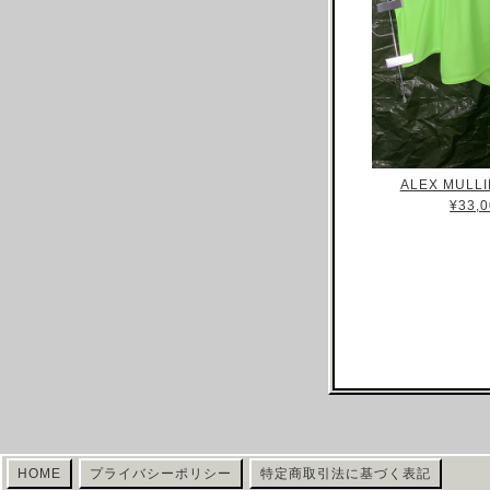
CELINE
CHLOE
CHALAYAN
CHARLES JEFFREY LOVERBOY
CHANEL
CHRISTIAN DIOR
ALEX MULLI
¥33,0
CHRISTOPHE LEMAIRE
CHRISTOPHER RAEBURN
CLAIRE BARROW
CLAUDE MONTANA
COLLINA STRADA
COMME DES GARCONS
COURREGES
COSTUME NATIONAL
CP COMAPANY
HOME
プライバシーポリシー
特定商取引法に基づく表記
CRAIG GREEN