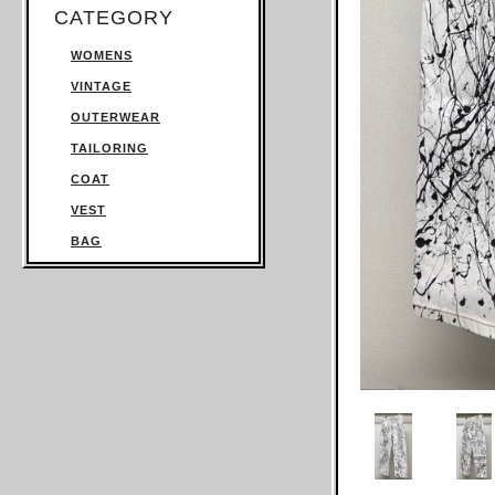
CATEGORY
WOMENS
VINTAGE
OUTERWEAR
TAILORING
COAT
VEST
BAG
TROUSERS
SWEATSHIRT
KNITWEAR
TOPS
T SHIRT
SHIRT
JUMPSUIT
DRESS