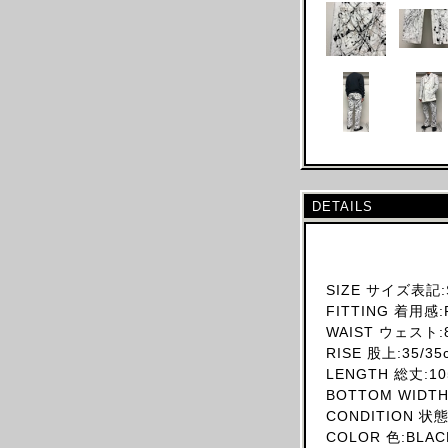
SKIRT
HAT
ACCESSORY
SHOES
OBJECT
BOOKS
OTHER DESIGNERS
DETAILS
AF VANDEVORST
ALAIA PARIS
ALAIN MIKLI
SIZE サイズ表記:S
ALEXANDER MCQUEEN
FITTING 着用感:
ALEX MULLINS
WAIST ウェスト:8
RISE 股上:35/35
AND RE WALKER
LENGTH 総丈:10
ANDREW MACKENZIE
BOTTOM WIDTH
ANN DEMEULEMEESTER
CONDITION 状
COLOR 色:BLAC
ANS DOTSLOEVNER