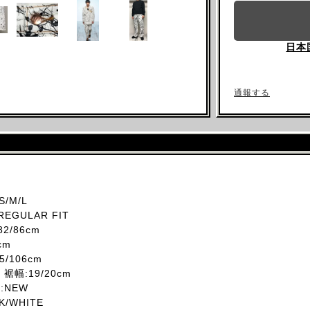
日本
通報する
/M/L
REGULAR FIT
2/86cm
cm
5/106cm
 裾幅:19/20cm
態:NEW
K/WHITE