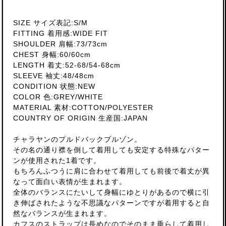
SIZE サイズ表記:S/M
FITTING 着用感:WIDE FIT
SHOULDER 肩幅:73/73cm
CHEST 身幅:60/60cm
LENGTH 着丈:52-68/54-68cm
SLEEVE 袖丈:48/48cm
CONDITION 状態:NEW
COLOR 色:GREY/WHITE
MATERIAL 素材:COTTON/POLYESTER
COUNTRY OF ORIGIN 生産国:JAPAN
チャラヤンのプルドバックブルゾン。
その名の通り襟を倒して着用しても安定する特殊なパター
ンが使用された1着です。
もちろんふつうに肩に合わせて着用しても前後で着丈が異
なって面白い表情が生まれます。
全体のバランスにたいして身幅にゆとりがあるので横に引
き伸ばされたような不思議なパターンですが着用すると自
然なバランスが生まれます。
カフスのストラップは長めなのでそのまま垂らして着用し