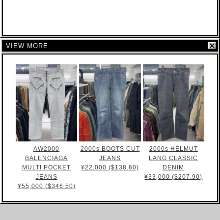
VIEW MORE
AW2000
2000s BOOTS CUT
2000s HELMUT
BALENCIAGA
JEANS
LANG CLASSIC
MULTI POCKET
¥22,000 ($138.60)
DENIM
JEANS
¥33,000 ($207.90)
¥55,000 ($346.50)