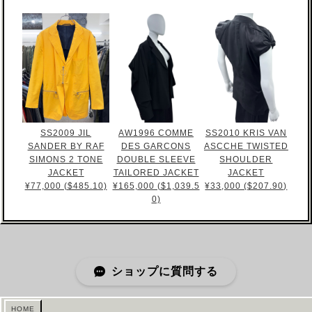
SS2009 JIL
AW1996 COMME
SS2010 KRIS VAN
SANDER BY RAF
DES GARCONS
ASCCHE TWISTED
SIMONS 2 TONE
DOUBLE SLEEVE
SHOULDER
JACKET
TAILORED JACKET
JACKET
¥77,000 ($485.10)
¥165,000 ($1,039.5
¥33,000 ($207.90)
0)
ショップに質問する
HOME