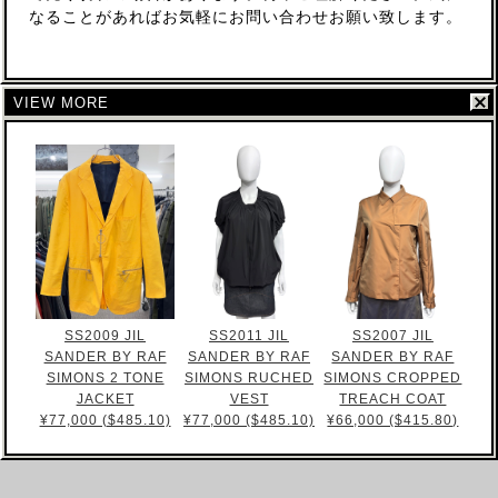
なることがあればお気軽にお問い合わせお願い致します。
VIEW MORE
SS2009 JIL
SS2011 JIL
SS2007 JIL
SANDER BY RAF
SANDER BY RAF
SANDER BY RAF
SIMONS 2 TONE
SIMONS RUCHED
SIMONS CROPPED
JACKET
VEST
TREACH COAT
¥77,000 ($485.10)
¥77,000 ($485.10)
¥66,000 ($415.80)