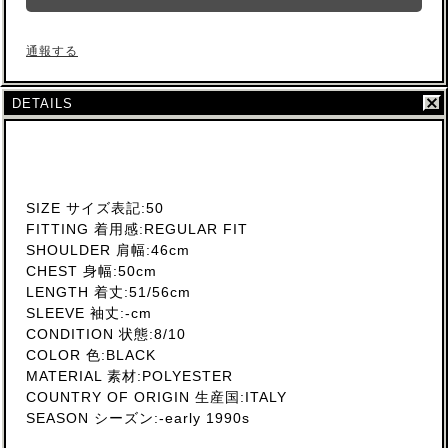
通報する
DETAILS
SIZE サイズ表記:50
FITTING 着用感:REGULAR FIT
SHOULDER 肩幅:46cm
CHEST 身幅:50cm
LENGTH 着丈:51/56cm
SLEEVE 袖丈:-cm
CONDITION 状態:8/10
COLOR 色:BLACK
MATERIAL 素材:POLYESTER
COUNTRY OF ORIGIN 生産国:ITALY
SEASON シーズン:-early 1990s