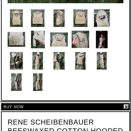
BUY NOW
RENE SCHEIBENBAUER
BEESWAXED COTTON HOODED