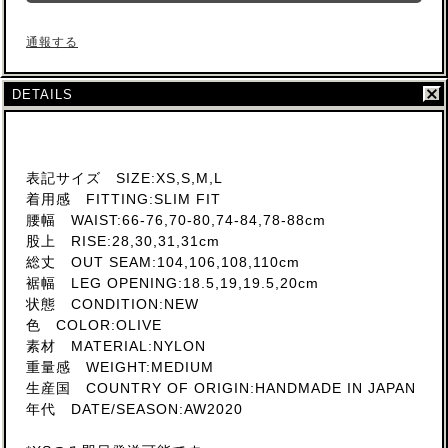
通報する
DETAILS
表記サイズ SIZE:XS,S,M,L
着用感 FITTING:SLIM FIT
腰幅 WAIST:66-76,70-80,74-84,78-88cm
股上 RISE:28,30,31,31cm
総丈 OUT SEAM:104,106,108,110cm
裾幅 LEG OPENING:18.5,19,19.5,20cm
状態 CONDITION:NEW
色 COLOR:OLIVE
素材 MATERIAL:NYLON
重量感 WEIGHT:MEDIUM
生産国 COUNTRY OF ORIGIN:HANDMADE IN JAPAN
年代 DATE/SEASON:AW2020