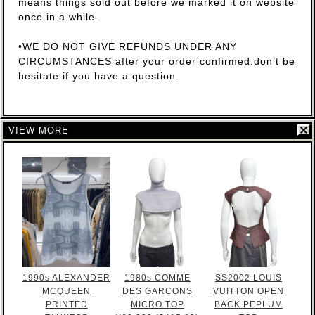
means things sold out before we marked it on website
once in a while.
•WE DO NOT GIVE REFUNDS UNDER ANY
CIRCUMSTANCES after your order confirmed.don’t be
hesitate if you have a question.
VIEW MORE
1990s ALEXANDER
1980s COMME
SS2002 LOUIS
MCQUEEN
DES GARCONS
VUITTON OPEN
PRINTED
MICRO TOP
BACK PEPLUM