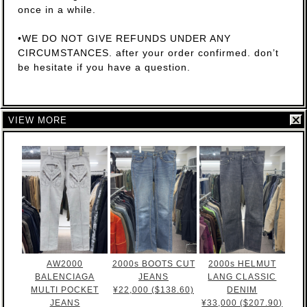
once in a while.
•WE DO NOT GIVE REFUNDS UNDER ANY
CIRCUMSTANCES. after your order confirmed. don’t
be hesitate if you have a question.
VIEW MORE
AW2000
2000s BOOTS CUT
2000s HELMUT
BALENCIAGA
JEANS
LANG CLASSIC
MULTI POCKET
¥22,000 ($138.60)
DENIM
JEANS
¥33,000 ($207.90)