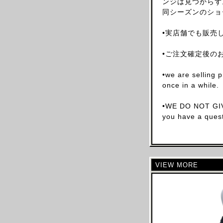
ンジは見つからず
ARNAR MAR JONSSON
同シーズンのショ
AS FOUR
•実店舗でも販売
BALENCIAGA(NG)
BALENCIAGA(DEMNA)
•ご注文確定後の
BARRAGAN
•we are selling 
BEAUGAN
once in a while.
BERNHARD WILLHELM
•WE DO NOT GIV
BILL BLASS
you have a quest
BLESS
BOTTEGA VENETA
BRUNO PIETERS
BURBERRY
VIEW MORE
CALVIN KLEIN
CALUGI E GIANNELLI
CAMILLA DAMKJAER
CASTELBAJAC