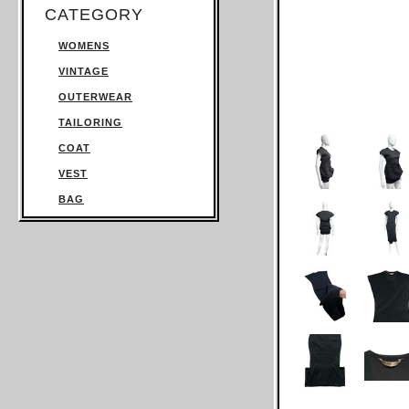
CATEGORY
WOMENS
VINTAGE
OUTERWEAR
TAILORING
COAT
VEST
BAG
TROUSERS
SWEATSHIRT
KNITWEAR
TOPS
T SHIRT
SHIRT
JUMPSUIT
DRESS