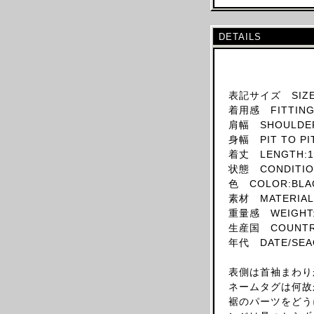
SKIRT
HAT
DETAILS
ACCESSORY
SHOES
OBJECT
表記サイズ SIZE
着用感 FITTING:
BOOKS
肩幅 SHOULDER
OTHER DESIGNERS
身幅 PIT TO PI
AF VANDEVORST
着丈 LENGTH:1
状態 CONDITION
ALAIA PARIS
色 COLOR:BLA
ALAIN MIKLI
素材 MATERIAL:
ALEXANDER MCQUEEN
重量感 WEIGHT:
生産国 COUNTRY
ALEX MULLINS
年代 DATE/SEA
AND RE WALKER
ANDREW MACKENZIE
表側は首袖まわり
ネームタグは何故
ANN DEMEULEMEESTER
裾のパーツをどう
ANS DOTSLOEVNER