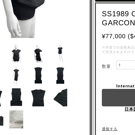
SS1989
GARCON
¥77,000 ($
※外貨での金額表記
で決済されますので
数量
Interna
日本
通報する