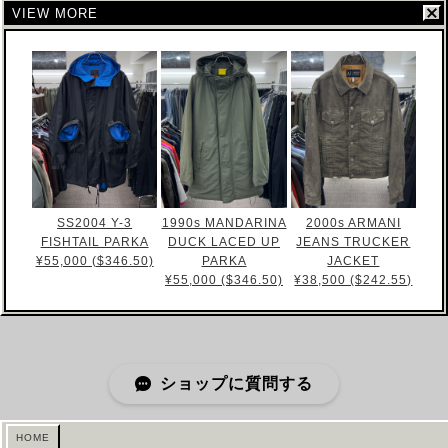
VIEW MORE
SS2004 Y-3
1990s MANDARINA
2000s ARMANI
FISHTAIL PARKA
DUCK LACED UP
JEANS TRUCKER
¥55,000 ($346.50)
PARKA
JACKET
¥55,000 ($346.50)
¥38,500 ($242.55)
ショップに質問する
HOME