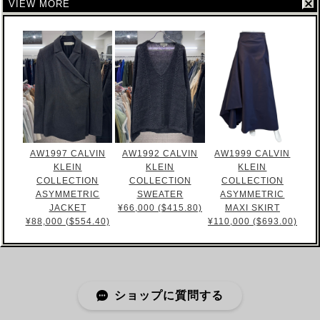
VIEW MORE
AW1997 CALVIN
AW1992 CALVIN
AW1999 CALVIN
KLEIN
KLEIN
KLEIN
COLLECTION
COLLECTION
COLLECTION
ASYMMETRIC
SWEATER
ASYMMETRIC
JACKET
¥66,000 ($415.80)
MAXI SKIRT
¥88,000 ($554.40)
¥110,000 ($693.00)
ショップに質問する