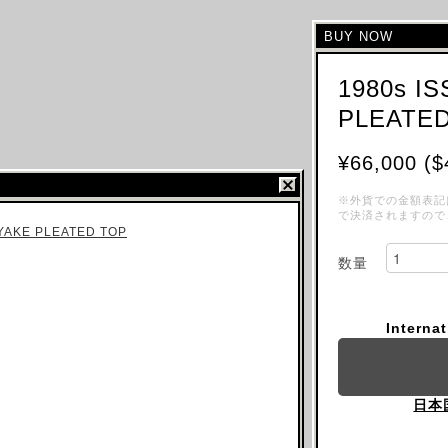
BUY NOW
1980s I
PLEATE
¥66,000 ($
※外貨での金額表記
で決済されますので
数量
Interna
日本