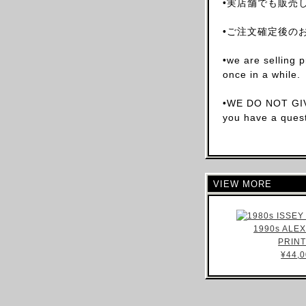
•実店舗でも販売
BOOKS
•ご注文確定後の
OTHER DESIGNERS
AF VANDEVORST
•we are selling 
ALAIA PARIS
once in a while.
ALAIN MIKLI
•WE DO NOT GIV
ALEXANDER MCQUEEN
you have a quest
ALEX MULLINS
AND RE WALKER
ANDREW MACKENZIE
VIEW MORE
ANN DEMEULEMEESTER
ANS DOTSLOEVNER
ARNAR MAR JONSSON
1990s AL
PRIN
AS FOUR
¥44,0
BALENCIAGA(NG)
BALENCIAGA(DEMNA)
BARRAGAN