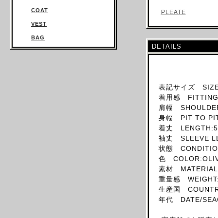
COAT
VEST
BAG
DETAILS
TROUSERS
SWEATSHIRT
KNITWEAR
表記サイズ SIZE
TOPS
着用感 FITTING:
T SHIRT
肩幅 SHOULDER
身幅 PIT TO PI
SHIRT
着丈 LENGTH:5
JUMPSUIT
袖丈 SLEEVE L
DRESS
状態 CONDITION
色 COLOR:OLI
SKIRT
素材 MATERIAL
HAT
重量感 WEIGHT:
ACCESSORY
生産国 COUNTRY
年代 DATE/SEAON
SHOES
OBJECT