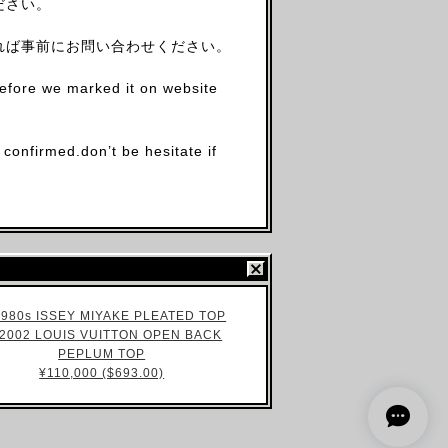
ださい。
れば事前にお問い合わせください。
before we marked it on website
firmed.don’t be hesitate if
2002 LOUIS VUITTON OPEN BACK
PEPLUM TOP
¥110,000 ($693.00)