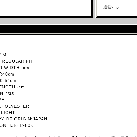
通報する
:M
REGULAR FIT
 WIDTH:-cm
T:40cm
0-54cm
ENGTH:-cm
:7/10
VE
:POLYESTER
LIGHT
 OF ORIGIN:JAPAN
:-late 1980s