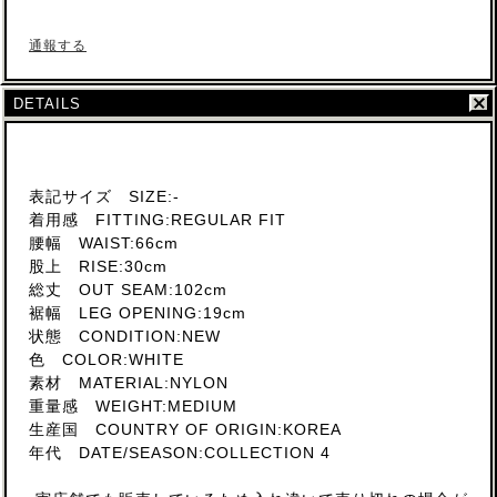
通報する
DETAILS
表記サイズ SIZE:-
着用感 FITTING:REGULAR FIT
腰幅 WAIST:66cm
股上 RISE:30cm
総丈 OUT SEAM:102cm
裾幅 LEG OPENING:19cm
状態 CONDITION:NEW
色 COLOR:WHITE
素材 MATERIAL:NYLON
重量感 WEIGHT:MEDIUM
生産国 COUNTRY OF ORIGIN:KOREA
年代 DATE/SEASON:COLLECTION 4