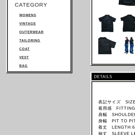
CATEGORY
WOMENS
VINTAGE
OUTERWEAR
TAILORING
COAT
VEST
BAG
TROUSERS
DETAILS
SWEATSHIRT
KNITWEAR
TOPS
表記サイズ SIZE
着用感 FITTING:
T SHIRT
肩幅 SHOULDER
SHIRT
身幅 PIT TO PI
JUMPSUIT
着丈 LENGTH:6
袖丈 SLEEVE LE
DRESS