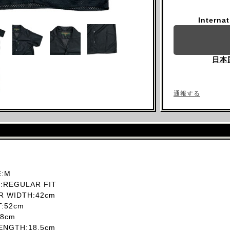
Interna
日本
通報する
:M
REGULAR FIT
 WIDTH:42cm
T:52cm
8cm
NGTH:18.5cm