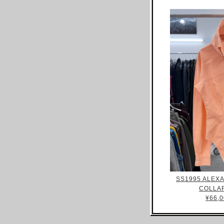
ARNAR MAR JONSSON
AS FOUR
BALENCIAGA(NG)
BALENCIAGA(DEMNA)
BARRAGAN
BEAUGAN
BERNHARD WILLHELM
BILL BLASS
BLESS
BOTTEGA VENETA
BRUNO PIETERS
BURBERRY
SS1995 ALEX
CALVIN KLEIN
COLLAR
CALUGI E GIANNELLI
¥66,0
CAMILLA DAMKJAER
CASTELBAJAC