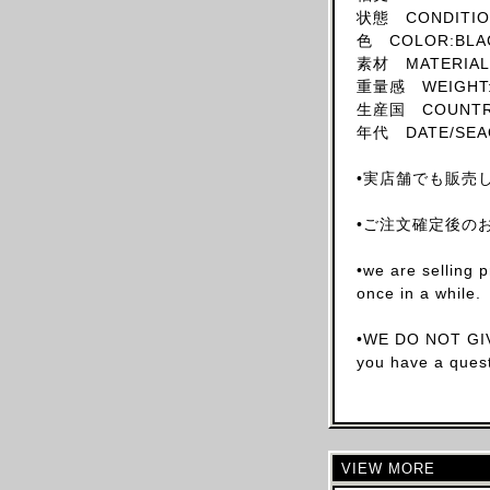
状態 CONDITION
SKIRT
色 COLOR:BLA
HAT
素材 MATERIAL
重量感 WEIGHT:
ACCESSORY
生産国 COUNTRY 
SHOES
年代 DATE/SEAO
OBJECT
•実店舗でも販売
BOOKS
OTHER DESIGNERS
•ご注文確定後の
AF VANDEVORST
•we are selling 
ALAIA PARIS
once in a while.
ALAIN MIKLI
ALEXANDER MCQUEEN
•WE DO NOT GIV
you have a quest
ALEX MULLINS
AND RE WALKER
ANDREW MACKENZIE
ANN DEMEULEMEESTER
VIEW MORE
ANS DOTSLOEVNER