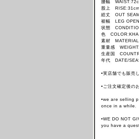
腰幅 WAIST:72
SKIRT
股上 RISE:31c
総丈 OUT SEAM
HAT
裾幅 LEG OPENI
ACCESSORY
状態 CONDITIO
SHOES
色 COLOR:KHA
素材 MATERIAL
OBJECT
重量感 WEIGHT:
BOOKS
生産国 COUNTRY 
OTHER DESIGNERS
年代 DATE/SEA
AF VANDEVORST
•実店舗でも販売
ALAIA PARIS
ALAIN MIKLI
•ご注文確定後の
ALEXANDER MCQUEEN
•we are selling 
ALEX MULLINS
once in a while.
AND RE WALKER
•WE DO NOT GIV
ANDREW MACKENZIE
you have a quest
ANN DEMEULEMEESTER
ANS DOTSLOEVNER