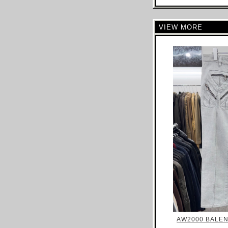
ARNAR MAR JONSSON
AS FOUR
VIEW MORE
BALENCIAGA(NG)
BALENCIAGA(DEMNA)
BARRAGAN
BEAUGAN
BERNHARD WILLHELM
BILL BLASS
BLESS
BOTTEGA VENETA
BRUNO PIETERS
BURBERRY
CALVIN KLEIN
CALUGI E GIANNELLI
CAMILLA DAMKJAER
AW2000 BALEN
CASTELBAJAC