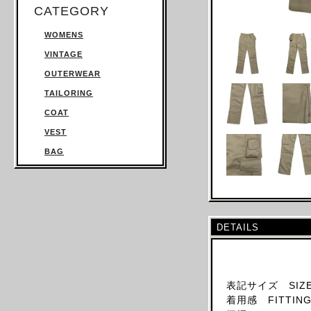
CATEGORY
WOMENS
VINTAGE
OUTERWEAR
TAILORING
COAT
VEST
BAG
TROUSERS
SWEATSHIRT
KNITWEAR
DETAILS
TOPS
T SHIRT
SHIRT
表記サイズ SIZE
JUMPSUIT
着用感 FITTING:
DRESS