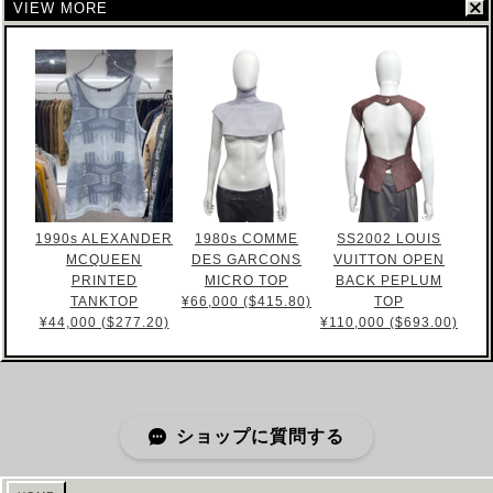
VIEW MORE
1990s ALEXANDER
1980s COMME
SS2002 LOUIS
MCQUEEN
DES GARCONS
VUITTON OPEN
PRINTED
MICRO TOP
BACK PEPLUM
TANKTOP
¥66,000 ($415.80)
TOP
¥44,000 ($277.20)
¥110,000 ($693.00)
ショップに質問する