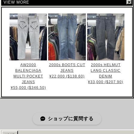
VIEW MORE
AW2000
2000s BOOTS CUT
2000s HELMUT
BALENCIAGA
JEANS
LANG CLASSIC
MULTI POCKET
¥22,000 ($138.60)
DENIM
JEANS
¥33,000 ($207.90)
¥55,000 ($346.50)
ショップに質問する