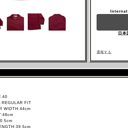
Interna
日本
通報する
:40
REGULAR FIT
 WIDTH:44cm
T:48cm
0.5cm
NGTH:39.5cm