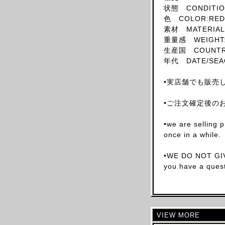
状態 CONDITION
SKIRT
色 COLOR:RED
HAT
素材 MATERIAL
重量感 WEIGHT:
ACCESSORY
生産国 COUNTRY 
SHOES
年代 DATE/SEA
OBJECT
•実店舗でも販売
BOOKS
OTHER DESIGNERS
•ご注文確定後の
AF VANDEVORST
•we are selling 
ALAIA PARIS
once in a while.
ALAIN MIKLI
ALEXANDER MCQUEEN
•WE DO NOT GIV
you have a quest
ALEX MULLINS
AND RE WALKER
ANDREW MACKENZIE
ANN DEMEULEMEESTER
VIEW MORE
ANS DOTSLOEVNER