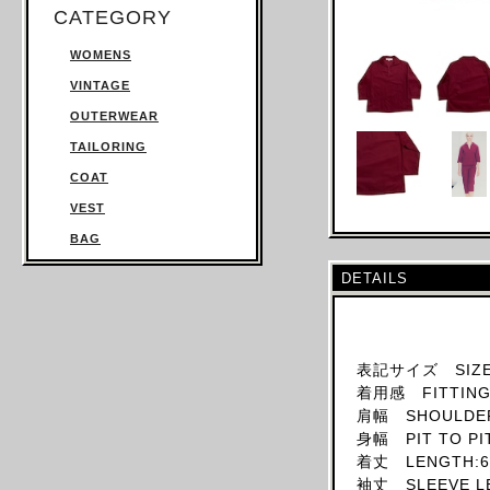
CATEGORY
WOMENS
VINTAGE
OUTERWEAR
TAILORING
COAT
VEST
BAG
TROUSERS
DETAILS
SWEATSHIRT
KNITWEAR
TOPS
表記サイズ SIZE
着用感 FITTING:
T SHIRT
肩幅 SHOULDER
SHIRT
身幅 PIT TO PI
JUMPSUIT
着丈 LENGTH:6
袖丈 SLEEVE LE
DRESS