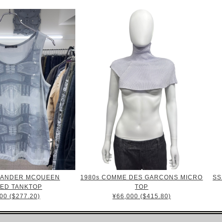
EXANDER MCQUEEN
1980s COMME DES GARCONS MICRO
SS
TED TANKTOP
TOP
00 ($277.20)
¥66,000 ($415.80)