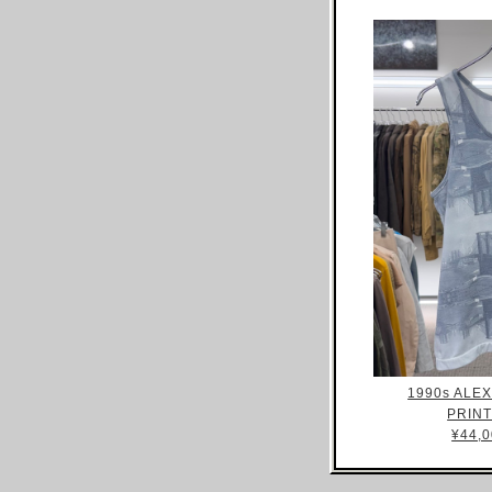
ARNAR MAR JONSSON
AS FOUR
BALENCIAGA(NG)
BALENCIAGA(DEMNA)
BARRAGAN
BEAUGAN
BERNHARD WILLHELM
BILL BLASS
BLESS
BOTTEGA VENETA
BRUNO PIETERS
BURBERRY
1990s AL
CALVIN KLEIN
PRIN
CALUGI E GIANNELLI
¥44,0
CAMILLA DAMKJAER
CASTELBAJAC