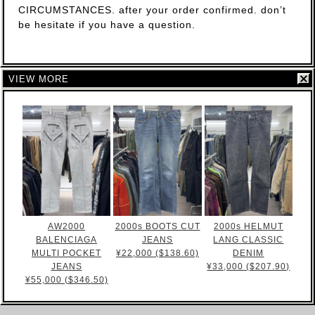
CIRCUMSTANCES. after your order confirmed. don’t
be hesitate if you have a question.
VIEW MORE
AW2000
2000s BOOTS CUT
2000s HELMUT
BALENCIAGA
JEANS
LANG CLASSIC
MULTI POCKET
¥22,000 ($138.60)
DENIM
JEANS
¥33,000 ($207.90)
¥55,000 ($346.50)