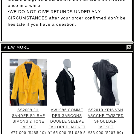
once in a while.
•WE DO NOT GIVE REFUNDS UNDER ANY
CIRCUMSTANCES after your order confirmed.don’t be
hesitate if you have a question.
VIEW MORE
SS2009 JIL
AW1996 COMME
SS2010 KRIS VAN
SANDER BY RAF
DES GARCONS
ASCCHE TWISTED
SIMONS 2 TONE
DOUBLE SLEEVE
SHOULDER
JACKET
TAILORED JACKET
JACKET
¥77,000 ($485.10)
¥165,000 ($1,039.5
¥33,000 ($207.90)