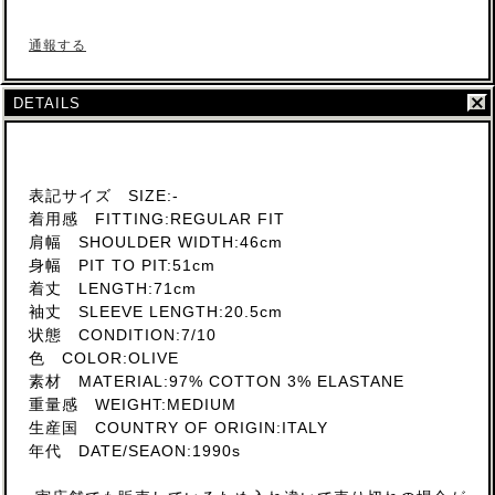
通報する
DETAILS
表記サイズ SIZE:-
着用感 FITTING:REGULAR FIT
肩幅 SHOULDER WIDTH:46cm
身幅 PIT TO PIT:51cm
着丈 LENGTH:71cm
袖丈 SLEEVE LENGTH:20.5cm
状態 CONDITION:7/10
色 COLOR:OLIVE
素材 MATERIAL:97% COTTON 3% ELASTANE
重量感 WEIGHT:MEDIUM
生産国 COUNTRY OF ORIGIN:ITALY
年代 DATE/SEAON:1990s