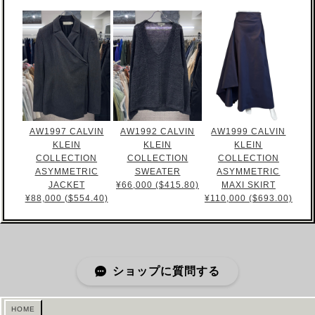
AW1997 CALVIN
AW1992 CALVIN
AW1999 CALVIN
KLEIN
KLEIN
KLEIN
COLLECTION
COLLECTION
COLLECTION
ASYMMETRIC
SWEATER
ASYMMETRIC
JACKET
¥66,000 ($415.80)
MAXI SKIRT
¥88,000 ($554.40)
¥110,000 ($693.00)
ショップに質問する
HOME