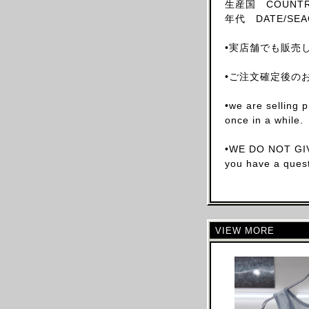
生産国 COUNTRY
SKIRT
年代 DATE/SEAO
HAT
•実店舗でも販売
ACCESSORY
SHOES
•ご注文確定後の
OBJECT
•we are selling 
BOOKS
once in a while.
OTHER DESIGNERS
•WE DO NOT GIV
AF VANDEVORST
you have a quest
ALAIA PARIS
ALAIN MIKLI
ALEXANDER MCQUEEN
ALEX MULLINS
VIEW MORE
AND RE WALKER
ANDREW MACKENZIE
ANN DEMEULEMEESTER
ANS DOTSLOEVNER