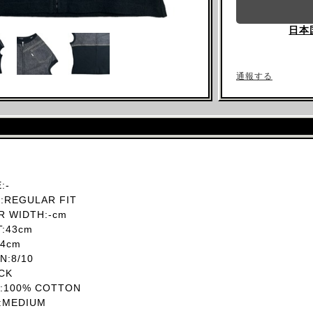
日本
通報する
:-
REGULAR FIT
 WIDTH:-cm
T:43cm
4cm
:8/10
CK
:100% COTTON
MEDIUM