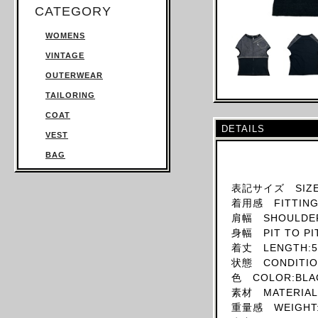
CATEGORY
WOMENS
VINTAGE
OUTERWEAR
TAILORING
COAT
DETAILS
VEST
BAG
TROUSERS
表記サイズ SIZE
SWEATSHIRT
着用感 FITTING:
KNITWEAR
肩幅 SHOULDER
身幅 PIT TO PI
TOPS
着丈 LENGTH:5
T SHIRT
状態 CONDITION
SHIRT
色 COLOR:BLA
素材 MATERIAL
JUMPSUIT
重量感 WEIGHT:
DRESS