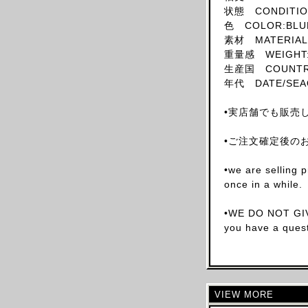
状態 CONDITION
SKIRT
色 COLOR:BLU
HAT
素材 MATERIAL
重量感 WEIGHT:
ACCESSORY
生産国 COUNTRY 
SHOES
年代 DATE/SEA
OBJECT
•実店舗でも販売
BOOKS
OTHER DESIGNERS
•ご注文確定後の
AF VANDEVORST
•we are selling 
ALAIA PARIS
once in a while.
ALAIN MIKLI
ALEXANDER MCQUEEN
•WE DO NOT GIV
you have a quest
ALEX MULLINS
AND RE WALKER
ANDREW MACKENZIE
ANN DEMEULEMEESTER
VIEW MORE
ANS DOTSLOEVNER