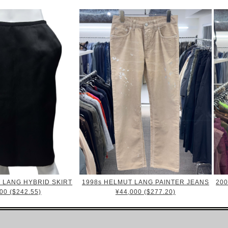
 LANG HYBRID SKIRT
1998s HELMUT LANG PAINTER JEANS
20
00 ($242.55)
¥44,000 ($277.20)