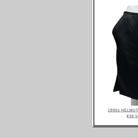
ARNAR MAR JONSSON
AS FOUR
BALENCIAGA(NG)
BALENCIAGA(DEMNA)
BARRAGAN
BEAUGAN
BERNHARD WILLHELM
BILL BLASS
BLESS
BOTTEGA VENETA
BRUNO PIETERS
BURBERRY
1990s HELMUT
CALVIN KLEIN
¥38,5
CALUGI E GIANNELLI
CAMILLA DAMKJAER
CASTELBAJAC