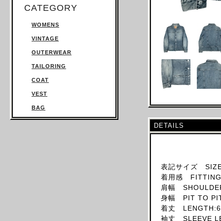
CATEGORY
WOMENS
VINTAGE
OUTERWEAR
TAILORING
COAT
VEST
BAG
TROUSERS
DETAILS
SWEATSHIRT
KNITWEAR
TOPS
表記サイズ SIZE
着用感 FITTING:
T SHIRT
肩幅 SHOULDER
SHIRT
身幅 PIT TO PI
JUMPSUIT
着丈 LENGTH:6
袖丈 SLEEVE L
DRESS