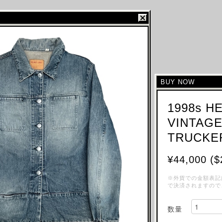
BUY NOW
1998s H
VINTAG
TRUCKE
¥44,000 ($
※外貨での金額表記
で決済されますので
数量