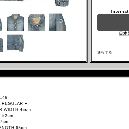
Interna
日本
通報する
:46
REGULAR FIT
 WIDTH:45cm
T:52cm
7cm
ENGTH:65cm