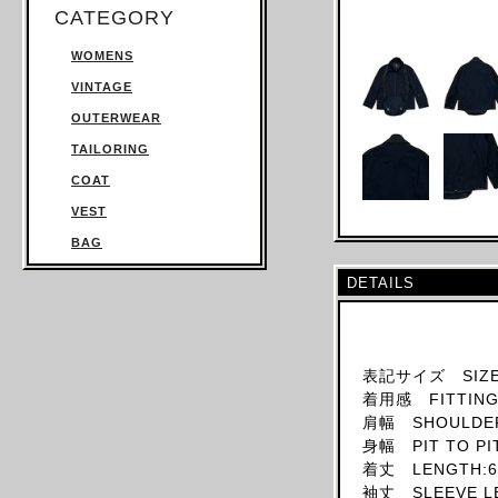
CATEGORY
WOMENS
VINTAGE
OUTERWEAR
TAILORING
COAT
VEST
BAG
TROUSERS
DETAILS
SWEATSHIRT
KNITWEAR
TOPS
表記サイズ SIZE
着用感 FITTING:
T SHIRT
肩幅 SHOULDER
SHIRT
身幅 PIT TO PI
JUMPSUIT
着丈 LENGTH:6
袖丈 SLEEVE L
DRESS