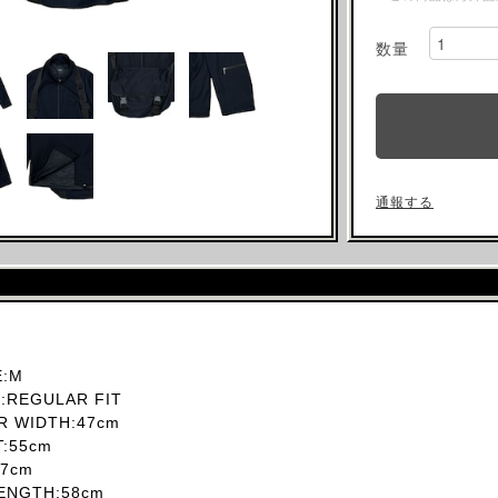
数量
通報する
:M
REGULAR FIT
 WIDTH:47cm
T:55cm
7cm
ENGTH:58cm