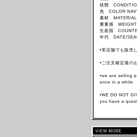
状態 CONDITION
SKIRT
色 COLOR:NAV
HAT
素材 MATERIAL
重量感 WEIGHT:
ACCESSORY
生産国 COUNTRY 
SHOES
年代 DATE/SEAO
OBJECT
•実店舗でも販売
BOOKS
OTHER DESIGNERS
•ご注文確定後の
AF VANDEVORST
•we are selling 
ALAIA PARIS
once in a while.
ALAIN MIKLI
ALEXANDER MCQUEEN
•WE DO NOT GIV
you have a quest
ALEX MULLINS
AND RE WALKER
ANDREW MACKENZIE
ANN DEMEULEMEESTER
VIEW MORE
ANS DOTSLOEVNER