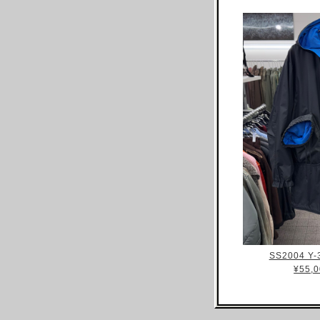
ARNAR MAR JONSSON
AS FOUR
BALENCIAGA(NG)
BALENCIAGA(DEMNA)
BARRAGAN
BEAUGAN
BERNHARD WILLHELM
BILL BLASS
BLESS
BOTTEGA VENETA
BRUNO PIETERS
BURBERRY
SS2004 Y-
CALVIN KLEIN
¥55,0
CALUGI E GIANNELLI
CAMILLA DAMKJAER
CASTELBAJAC