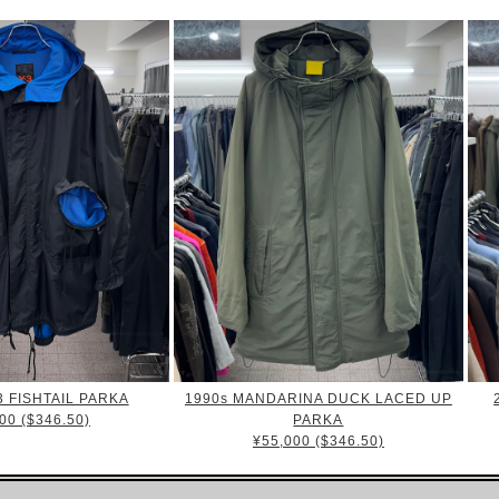
3 FISHTAIL PARKA
1990s MANDARINA DUCK LACED UP
00 ($346.50)
PARKA
¥55,000 ($346.50)